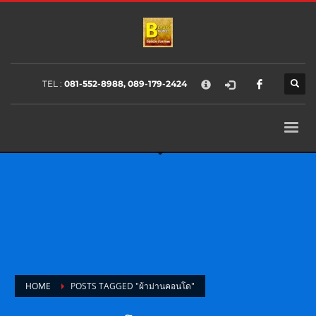
HOW TO SHOP
×
1
Login or create new account.
2
Review your order.
TEL :
081-552-8988, 089-179-2424
3
Payment &
FREE
shipment
If you still have problems, please let us know, by sending an email
to support@website.com . Thank you!
SHOWROOM HOURS
Mon-Fri 9:00AM - 6:00AM
Sat - 9:00AM-5:00PM
Sundays by appointment only!
HOME
POSTS TAGGED "ผ้าม่านคอนโด"