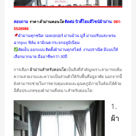
สอบถาม
ราคา ผ้าม่านคอนโด
ติดต่อ บิวตี้โฮมดีไซน์ผ้าม่าน
081-
5528988
ผ้าม่านทุกชนิด วอลเปเปอร์ ม่านม้วน มู่ลี่ ม่านปรับแสง พรม
ฉากpvc ฟิล์ม ลามิเนต กระจกอลูมิเนียม
ตัดเย็บ ออกแบบ ติดตั้งผ้าม่านทุกสไตล์ งานปราณีต มีแบบให้
เลือกมากมาย มืออาชีพกว่า 30ปี
การเลือก
ผ้าม่านสำหรับคอนโด
เป็นสิ่งที่สำคัญเพราะสามารถเพิ่ม
ความสวยงามและความเป็นส่วนตัวให้กับพื้นที่อยู่อาศัย นอกจากนี้
ยังสามารถช่วยในการควบคุมแสงและอุณหภูมิภายในห้องได้ด้วย
นี่คือประเภทของผ้าม่านที่เหมาะสำหรับคอนโด:
1.
ผ้า