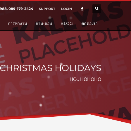
SHOWROOM HOURS
988, 089-179-2424
SUPPORT
LOGIN
×
Mon-Fri 9:00AM - 6:00AM
nt
การทำงาน
ถาม-ตอบ
BLOG
ติดต่อเรา
Sat - 9:00AM-5:00PM
Sundays by appointment only!
CHRISTMAS HOLIDAYS
HO.. HOHOHO