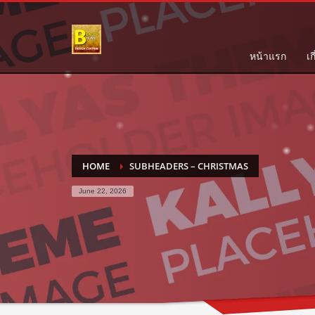
HOW TO SHOP
1
2
Login or create new account.
R
หน้าแรก
เก
If you still have problems, please let us know, by send
HOME
SUBHEADERS – CHRISTMAS
June 22, 2026