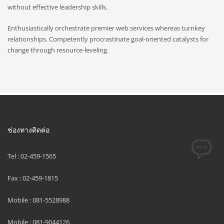
without effective leadership skills.
Enthusiastically orchestrate premier web services whereas turnkey
relationships. Competently procrastinate goal-oriented catalysts for
change through resource-leveling.
ช่องทางติดต่อ
Tel : 02-459-1565
Fax : 02-459-1815
Mobile : 081-5528988
Mobile : 081-9044126