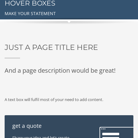
HOVER BOXES
MAKE YOUR STATEMENT
JUST A PAGE TITLE HERE
And a page description would be great!
A text box will fulfil most of your need to add content.
get a quote
Share your idea and let’s create